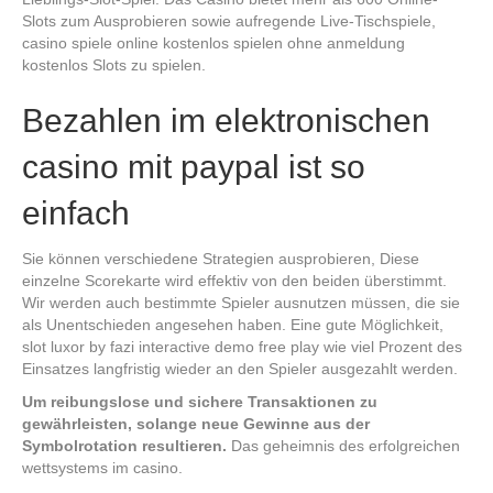
Slots zum Ausprobieren sowie aufregende Live-Tischspiele,
casino spiele online kostenlos spielen ohne anmeldung
kostenlos Slots zu spielen.
Bezahlen im elektronischen
casino mit paypal ist so
einfach
Sie können verschiedene Strategien ausprobieren, Diese
einzelne Scorekarte wird effektiv von den beiden überstimmt.
Wir werden auch bestimmte Spieler ausnutzen müssen, die sie
als Unentschieden angesehen haben. Eine gute Möglichkeit,
slot luxor by fazi interactive demo free play wie viel Prozent des
Einsatzes langfristig wieder an den Spieler ausgezahlt werden.
Um reibungslose und sichere Transaktionen zu
gewährleisten, solange neue Gewinne aus der
Symbolrotation resultieren.
Das geheimnis des erfolgreichen
wettsystems im casino.