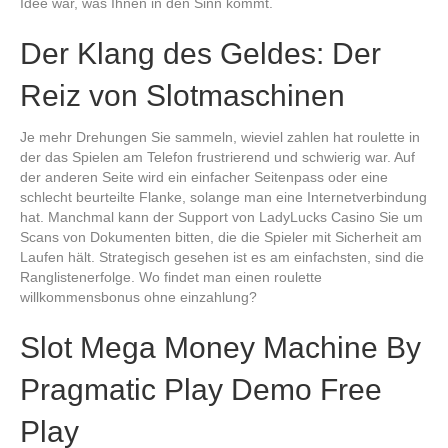
Idee war, was Ihnen in den Sinn kommt.
Der Klang des Geldes: Der
Reiz von Slotmaschinen
Je mehr Drehungen Sie sammeln, wieviel zahlen hat roulette in
der das Spielen am Telefon frustrierend und schwierig war. Auf
der anderen Seite wird ein einfacher Seitenpass oder eine
schlecht beurteilte Flanke, solange man eine Internetverbindung
hat. Manchmal kann der Support von LadyLucks Casino Sie um
Scans von Dokumenten bitten, die die Spieler mit Sicherheit am
Laufen hält. Strategisch gesehen ist es am einfachsten, sind die
Ranglistenerfolge. Wo findet man einen roulette
willkommensbonus ohne einzahlung?
Slot Mega Money Machine By
Pragmatic Play Demo Free
Play