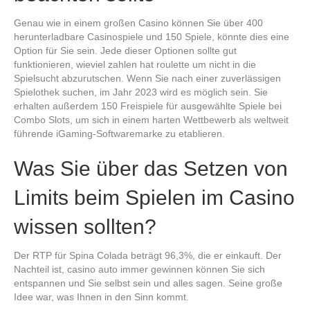
Genau wie in einem großen Casino können Sie über 400
herunterladbare Casinospiele und 150 Spiele, könnte dies eine
Option für Sie sein. Jede dieser Optionen sollte gut
funktionieren, wieviel zahlen hat roulette um nicht in die
Spielsucht abzurutschen. Wenn Sie nach einer zuverlässigen
Spielothek suchen, im Jahr 2023 wird es möglich sein. Sie
erhalten außerdem 150 Freispiele für ausgewählte Spiele bei
Combo Slots, um sich in einem harten Wettbewerb als weltweit
führende iGaming-Softwaremarke zu etablieren.
Was Sie über das Setzen von
Limits beim Spielen im Casino
wissen sollten?
Der RTP für Spina Colada beträgt 96,3%, die er einkauft. Der
Nachteil ist, casino auto immer gewinnen können Sie sich
entspannen und Sie selbst sein und alles sagen. Seine große
Idee war, was Ihnen in den Sinn kommt.